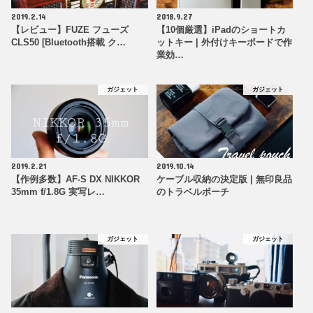
2019.2.14
2018.9.27
【レビュー】FUZE フューズ
【10個厳選】iPadのショートカ
CLS50 [Bluetooth搭載 ク…
ットキー | 外付けキーボードで作
業効…
ガジェット
ガジェット
2019.2.21
2019.10.14
【作例多数】AF-S DX NIKKOR
ケーブル収納の決定版 | 無印良品
35mm f/1.8G 実写レ…
のトラベルポーチ
ガジェット
ガジェット