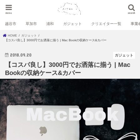
menu
search
越谷市
草加市
浦和
ガジェット
クリエイター一覧
事業
HOME
ガジェット
【コスパ良し】3000円でお洒落に揃う | Mac Bookの収納ケース&カバー
2018.09.20
ガジェット
【コスパ良し】3000円でお洒落に揃う | Mac
Bookの収納ケース&カバー