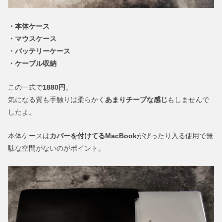
・本体ケース
・マウスケース
・バッテリーケース
・ケーブル収納
この一式で
1880円
。
気になる質も手触りは柔らかく
あまりチープな感じ
もしませんで
したよ。
本体ケースは
カバーを付けてるMacBook
がぴったり入る使用で無
駄な空間がないのがポイント。