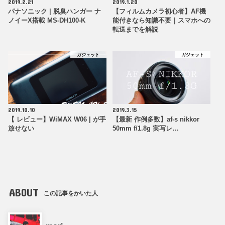
2019.2.21
2019.1.20
パナソニック | 脱臭ハンガー ナ
【フィルムカメラ初心者】AF機
ノイーX搭載 MS-DH100-K
能付きなら知識不要｜スマホへの
転送までを解説
ガジェット
ガジェット
2019.10.10
2019.3.15
【 レビュー】WiMAX W06 | が手
【最新 作例多数】af-s nikkor
放せない
50mm f/1.8g 実写レ…
ABOUT
この記事をかいた人