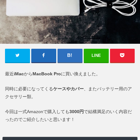
LINE
最近
iMac
から
MacBook Pro
に買い換えました。
同時に必要になってくる
ケースやカバー
、またバッテリー用のア
クセサリー類。
今回は一式Amazonで購入しても
3000円
で結構満足のいく内容だ
ったのでご紹介したいと思います！