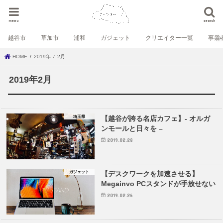
menu
search
越谷市
草加市
浦和
ガジェット
クリエイター一覧
事業
HOME
2019年
2月
2019年2月
埼玉県
【越谷が誇る名店カフェ】- オルガ
ンモールと日々を –
2019.02.28
ガジェット
【デスクワークを加速させる】
Megainvo PCスタンドが手放せない
2019.02.26