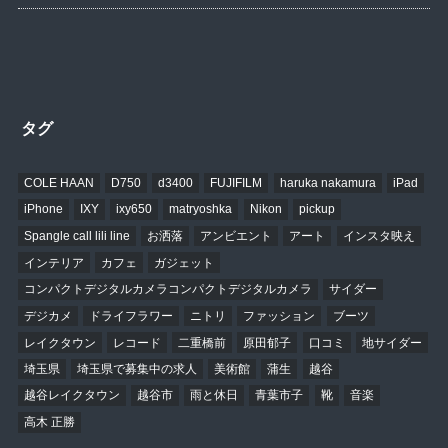
タグ
COLE HAAN
D750
d3400
FUJIFILM
haruka nakamura
iPad
iPhone
IXY
ixy650
matryoshka
Nikon
pickup
Spangle call lili line
お洒落
アンビエント
アート
インスタ映え
インテリア
カフェ
ガジェット
コンパクトデジタルカメラコンパクトデジタルカメラ
サイダー
デジカメ
ドライフラワー
ニトリ
ファッション
ブーツ
レイクタウン
レコード
二重橋前
原田郁子
口コミ
地サイダー
埼玉県
埼玉県で募集中の求人
美術館
蒲生
越谷
越谷レイクタウン
越谷市
雨と休日
青葉市子
靴
音楽
高木 正勝