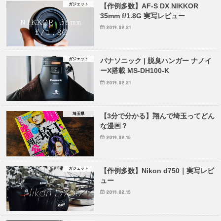
ガジェット
【作例多数】AF-S DX NIKKOR
35mm f/1.8G 実写レビュー
2019.02.21
ガジェット
パナソニック | 脱臭ハンガー ナノイ
ーX搭載 MS-DH100-K
2019.02.21
埼玉県
【3分で分かる】翔んで埼玉ってどん
な漫画？
2019.02.15
ガジェット
【作例多数】Nikon d750｜実写レビ
ュー
2019.02.15