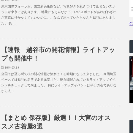
東京国際フォーラム、国立新美術館など、写真好きを惹きつけて止まないスポ
ットが東京にはあります。 地元にもそんなかっこいいスポットがあればわざわ
ざ東京に行かなくてもいいのに、、なんて思っていたらなんと越谷にありまし
た。 長…
【速報 越谷市の開花情報】ライトアッ
プも開催中！
2019.03.29
全国では至る所で桜の開花情報が流れてくる時期になって来ました。 今回埼玉
ベースでは越谷の名所である元荒川と、現在開催されているライトアップイベ
ントをチェックして来ました。 特にライトアップイベントは平日の夜でありな
がら人…
【まとめ 保存版】厳選！！大宮のオス
スメ古着屋8選