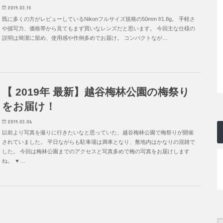
2019.03.15
既に多くの方がレビューしているNikonフルサイズ規格の50mm f/1.8g。 手軽さ
や描写力、価格帯から見てもまず買いなレンズだと思います。 今回主な仕様の
説明は簡潔に留め、使用感や作例多めでお届け。 コンパクトなが…
【 2019年 最新】越谷梅林公園の梅祭り
をお届け！
2019.03.06
以前より写真を撮りに行きたいなと思っていた、越谷梅林公園で梅祭りが開催
されていました。 平日ながらも駐車場は満車となり、敷地内はかなりの混雑で
した。 今回は梅林公園までのアクセスと写真多めで梅の写真をお届けします
ね。 ▼…