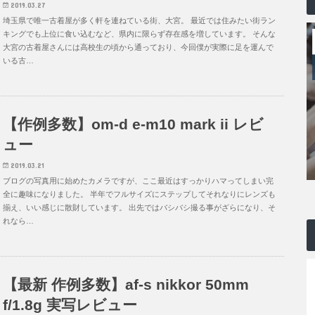
2019.03.27
埼玉県で唯一古着屋が多く軒を連ねている街、大宮。 最近では住みたい街ラン
キングでも上位に食い込むなど、県内に限らず存在感を増しています。 そんな
大宮の古着屋さんには高校生の頃から通っており、今回僕が実際に足を運んで
いる古…
【作例多数】om-d e-m10 mark ii レビ
ュー
2019.03.21
ブログの写真用に始めたカメラですが、ここ最近はすっかりハマってしまい完
全に趣味になりました。 半年でフルサイズにステップしてそれなりにレンズも
揃え、いい感じに散財しています。 出先ではバシバシ撮る事がざらになり、そ
れなら…
【最新 作例多数】af-s nikkor 50mm
f/1.8g 実写レビュー