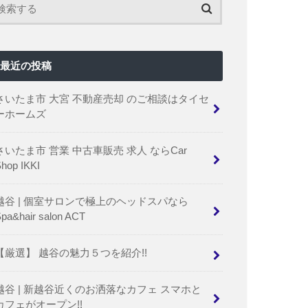
最近の投稿
さいたま市 大宮 不動産売却 のご相談はタイセ
ーホームズ
さいたま市 営業 中古車販売 求人 ならCar
hop IKKI
越谷 | 個室サロンで極上のヘッドスパなら
pa&hair salon ACT
【厳選】 越谷の魅力５つを紹介!!
越谷 | 新越谷近くのお洒落なカフェ スマホと
カフェがオープン!!