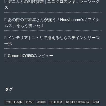
デニムとの相性抜群 | ユニクロのレギュラーソック
ス
あの街の古着屋さんが揃う「Houyhnhnmʼs / フイナ
ムズ」をもう覗いた？
インテリア | ニトリで揃えるならステインシリーズ
一択
Canon IXY650のレビュー
タグ
COLE HAAN
D750
d3400
FUJIFILM
haruka nakamura
iPad