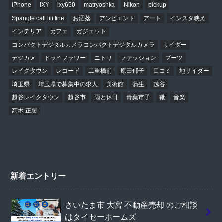
iPhone
IXY
ixy650
matryoshka
Nikon
pickup
Spangle call lili line
お洒落
アンビエント
アート
インスタ映え
インテリア
カフェ
ガジェット
コンパクトデジタルカメラコンパクトデジタルカメラ
サイダー
デジカメ
ドライフラワー
ニトリ
ファッション
ブーツ
レイクタウン
レコード
二重橋前
原田郁子
口コミ
地サイダー
埼玉県
埼玉県で募集中の求人
美術館
蒲生
越谷
越谷レイクタウン
越谷市
雨と休日
青葉市子
靴
音楽
高木 正勝
新着エントリー
さいたま市 大宮 不動産売却 のご相談
はタイセーホームズ