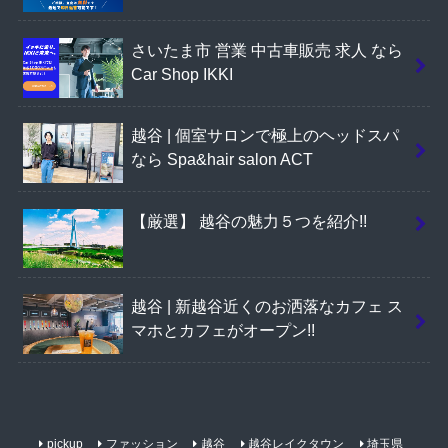
さいたま市 営業 中古車販売 求人 なら
Car Shop IKKI
越谷 | 個室サロンで極上のヘッドスパ
なら Spa&hair salon ACT
【厳選】 越谷の魅力５つを紹介!!
越谷 | 新越谷近くのお洒落なカフェ ス
マホとカフェがオープン!!
pickup
ファッション
越谷
越谷レイクタウン
埼玉県