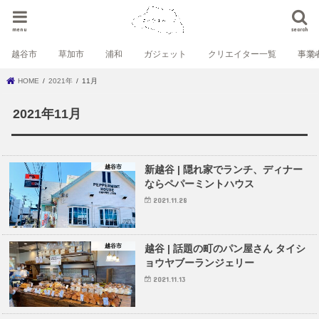
menu
search
越谷市
草加市
浦和
ガジェット
クリエイター一覧
事業
HOME
2021年
11月
2021年11月
越谷市
新越谷 | 隠れ家でランチ、ディナー
ならペパーミントハウス
2021.11.28
越谷市
越谷 | 話題の町のパン屋さん タイシ
ョウヤブーランジェリー
2021.11.13