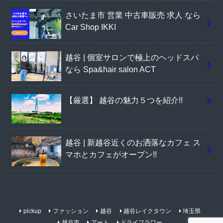
さいたま市 営業 中古車販売 求人 なら
Car Shop IKKI
越谷 | 個室サロンで極上のヘッドスパ
なら Spa&hair salon ACT
【厳選】 越谷の魅力５つを紹介!!
越谷 | 新越谷近くのお洒落なカフェ ス
マホとカフェがオープン!!
pickup
ファッション
越谷
越谷レイクタウン
埼玉県
越谷市
アート
ドライフラワー