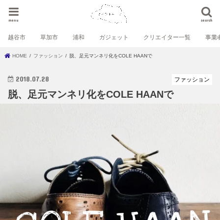
menu
search
越谷市
草加市
浦和
ガジェット
クリエイター一覧
事業
HOME
ファッション
脱、足元マンネリ化をCOLE HAANで
2018.07.28
ファッション
脱、足元マンネリ化をCOLE HAANで