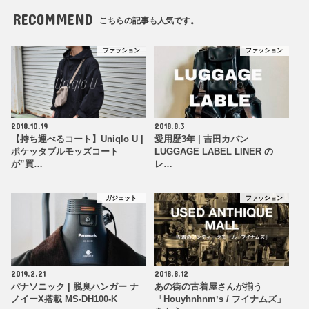
RECOMMEND
こちらの記事も人気です。
ファッション
ファッション
2018.10.19
2018.8.3
【持ち運べるコート】Uniqlo U |
愛用歴3年 | 吉田カバン
ポケッタブルモッズコート
LUGGAGE LABEL LINER の
が”買…
レ…
ガジェット
ファッション
2019.2.21
2018.8.12
パナソニック | 脱臭ハンガー ナ
あの街の古着屋さんが揃う
ノイーX搭載 MS-DH100-K
「Houyhnhnmʼs / フイナムズ」