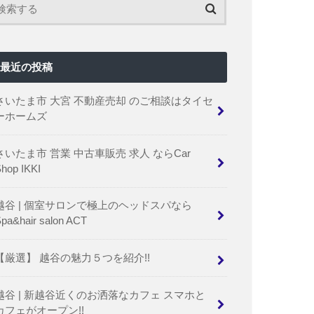
最近の投稿
さいたま市 大宮 不動産売却 のご相談はタイセ
ーホームズ
さいたま市 営業 中古車販売 求人 ならCar
hop IKKI
越谷 | 個室サロンで極上のヘッドスパなら
pa&hair salon ACT
【厳選】 越谷の魅力５つを紹介!!
越谷 | 新越谷近くのお洒落なカフェ スマホと
カフェがオープン!!