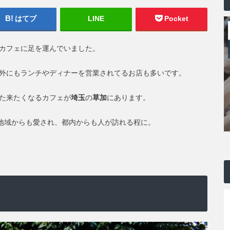
はてブ
LINE
Pocket
カフェに足を運んでいました。
外にもランチやディナーを営業されてるお店も多いです。
た来たくなるカフェが
埼玉
の
草加
にあります。
地域からも愛され、都内からも人が訪れる程に。