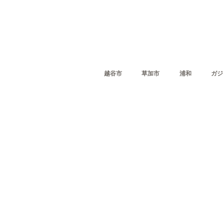
越谷市
草加市
浦和
ガジ