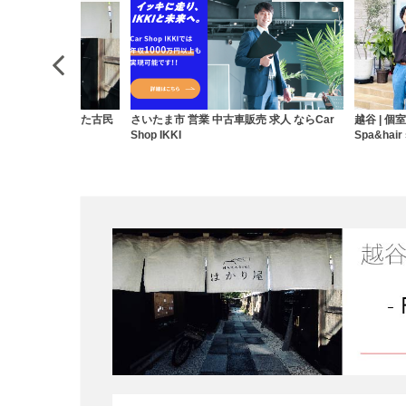
営業 中古車販売 求人 ならCar
越谷 | 個室サロンで極上のヘッドスパなら
【
Spa&hair salon ACT
ッ