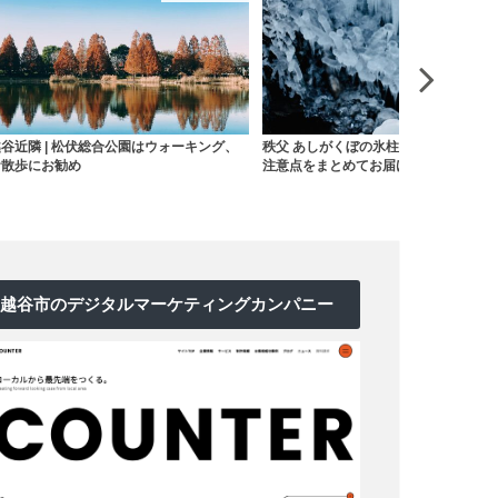
、
秩父 あしがくぼの氷柱 | アクセスや駐車場
坂戸市 | 聖天宮で台湾気分【
注意点をまとめてお届け
宮】
越谷市のデジタルマーケティングカンパニー