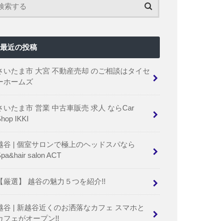
最近の投稿
さいたま市 大宮 不動産売却 のご相談はタイセ
ーホームズ
さいたま市 営業 中古車販売 求人 ならCar
hop IKKI
越谷 | 個室サロンで極上のヘッドスパなら
pa&hair salon ACT
【厳選】 越谷の魅力５つを紹介!!
越谷 | 新越谷近くのお洒落なカフェ スマホと
カフェがオープン!!