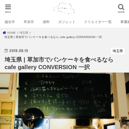
menu
search
越谷市
草加市
浦和
ガジェット
クリエイター一覧
事業
HOME
埼玉県
埼玉県 | 草加市でパンケーキを食べるなら ‪cafe gallery CONVERSION 一択
2018.08.15
埼玉県
埼玉県 | 草加市でパンケーキを食べるなら
‪cafe gallery CONVERSION 一択