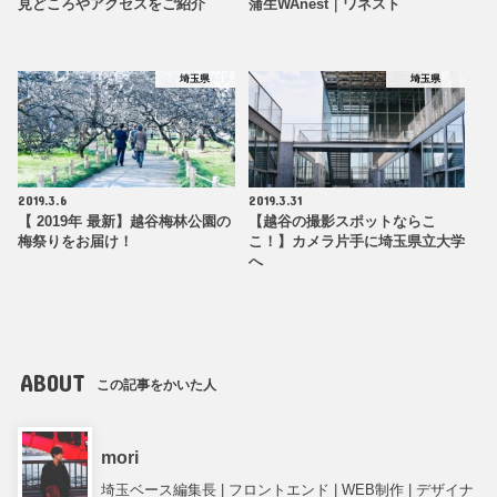
見どころやアクセスをご紹介
蒲生WAnest｜ワネスト
埼玉県
埼玉県
2019.3.6
2019.3.31
【 2019年 最新】越谷梅林公園の
【越谷の撮影スポットならこ
梅祭りをお届け！
こ！】カメラ片手に埼玉県立大学
へ
ABOUT
この記事をかいた人
mori
埼玉ベース編集長 | フロントエンド | WEB制作 | デザイナ