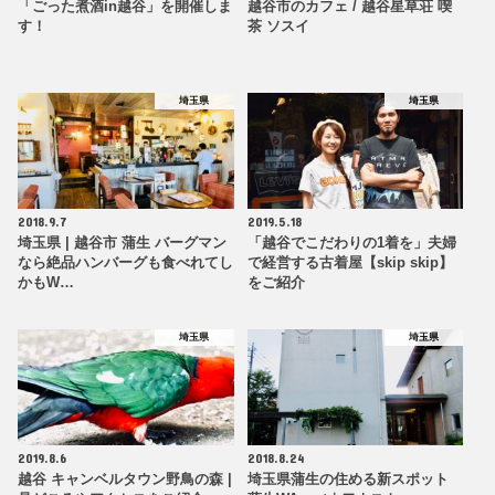
「ごった煮酒in越谷」を開催しま
越谷市のカフェ / 越谷星草荘 喫
す！
茶 ソスイ
埼玉県
埼玉県
2018.9.7
2019.5.18
埼玉県 | 越谷市 蒲生 バーグマン
「越谷でこだわりの1着を」夫婦
なら絶品ハンバーグも食べれてし
で経営する古着屋【skip skip】
かもW…
をご紹介
埼玉県
埼玉県
2019.8.6
2018.8.24
越谷 キャンベルタウン野鳥の森 |
埼玉県蒲生の住める新スポット