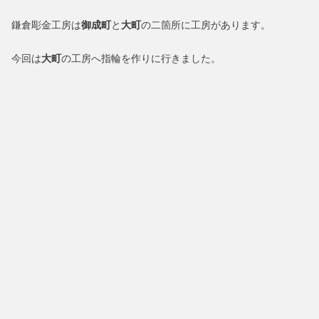
鎌倉彫金工房は
御成町
と
大町
の二箇所に工房があります。
今回は
大町
の工房へ指輪を作りに行きました。