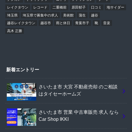
レイクタウン
レコード
二重橋前
原田郁子
口コミ
地サイダー
埼玉県
埼玉県で募集中の求人
美術館
蒲生
越谷
越谷レイクタウン
越谷市
雨と休日
青葉市子
靴
音楽
高木 正勝
新着エントリー
さいたま市 大宮 不動産売却 のご相談
はタイセーホームズ
さいたま市 営業 中古車販売 求人 なら
Car Shop IKKI