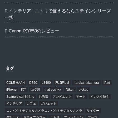
インテリア | ニトリで揃えるならステインシリーズ
一択
Canon IXY650のレビュー
タグ
COLE HAAN
D750
d3400
FUJIFILM
haruka nakamura
iPad
iPhone
IXY
ixy650
matryoshka
Nikon
pickup
Spangle call lili line
お洒落
アンビエント
アート
インスタ映え
インテリア
カフェ
ガジェット
コンパクトデジタルカメラコンパクトデジタルカメラ
サイダー
デジカメ
ドライフラワー
ニトリ
ファッション
ブーツ