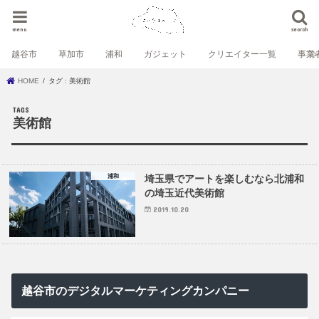
menu
search
越谷市
草加市
浦和
ガジェット
クリエイター一覧
事業
HOME
タグ : 美術館
美術館
浦和
埼玉県でアートを楽しむなら北浦和
の埼玉近代美術館
2019.10.20
越谷市のデジタルマーケティングカンパニー