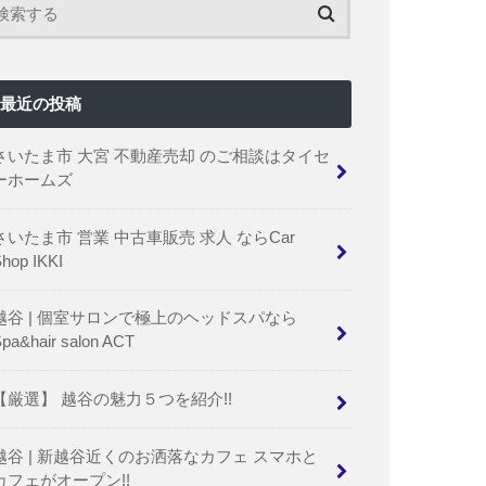
最近の投稿
さいたま市 大宮 不動産売却 のご相談はタイセ
ーホームズ
さいたま市 営業 中古車販売 求人 ならCar
hop IKKI
越谷 | 個室サロンで極上のヘッドスパなら
pa&hair salon ACT
【厳選】 越谷の魅力５つを紹介!!
越谷 | 新越谷近くのお洒落なカフェ スマホと
カフェがオープン!!