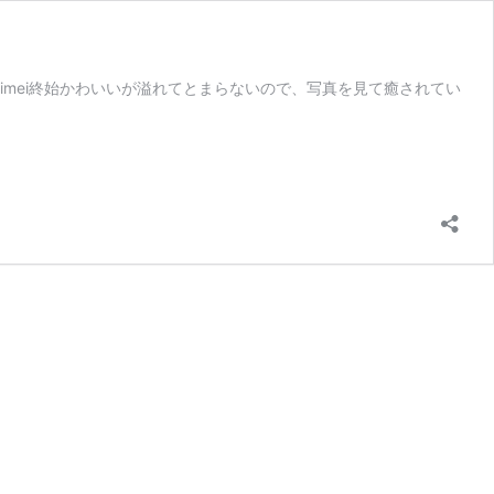
meimei終始かわいいが溢れてとまらないので、写真を見て癒されてい