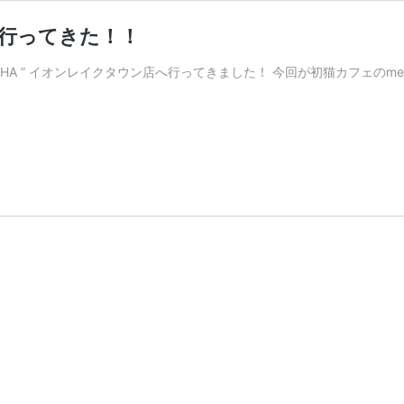
へ行ってきた！！
CHA ” イオンレイクタウン店へ行ってきました！ 今回が初猫カフェの
越
谷
レ
イ
ク
タ
ウ
ン
の
猫
カ
フ
ェ
OCHA
へ
行
っ